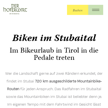
Buchen
Der Hoferwirt
>
Der Hoferwirt
>
Sommerurlaub
>
Biken
Biken im Stubaital
Im Bikeurlaub in Tirol in die
Pedale treten
Wer die Landschaft gerne auf zwei Rändern erkundet, der
findet im Stubai
720 km ausgeschilderte Mountainbike-
Routen
für jeden Anspruch. Das Radfahren im Stubaital
sowie das Mountainbiken im Stubai ist beliebter denn je.
Im eigenen Tempo mit dem Fahrtwind im Gesicht lässt