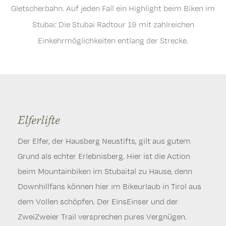
Gletscherbahn. Auf jeden Fall ein Highlight beim Biken im
Stubai: Die Stubai Radtour 19 mit zahlreichen
Einkehrmöglichkeiten entlang der Strecke.
Elferlifte
Serlesbahnen
Stubai Radtour 19
Der Elfer, der Hausberg Neustifts, gilt aus gutem
Eine Tour im Gebiet der Serlesbahnen in Mieders darf
Egal ob man mit dem Rennrad, dem klassischen
Grund als echter Erlebnisberg. Hier ist die Action
im Mountainbike Urlaub nicht fehlen! Im Stubaital
Mountainbike, dem E-Bike oder gar dem Cityflitzer
beim Mountainbiken im Stubaital zu Hause, denn
Biken und das noch dazu am Fuße der
beim Biken im Stubaital unterwegs ist, auf der neu
Downhillfans können hier im Bikeurlaub in Tirol aus
beeindruckenden Serles ist immer ein Erlebnis, denn
errichteten Radroute 19 tummelt sich die Vielfalt. Im
dem Vollen schöpfen. Der EinsEinser und der
neun abwechslungsreiche Routen stehen für das
Bikeurlaub in Tirol kann ohne große Anstrengung mit
ZweiZweier Trail versprechen pures Vergnügen.
Mountainbiken im Stubaital bereit. Wer nicht vom Tal
herrlichem Blick auf die Bergwelt die Natur genossen