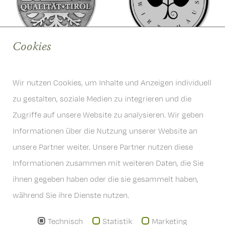
Cookies
Wir nutzen Cookies, um Inhalte und Anzeigen individuell
zu gestalten, soziale Medien zu integrieren und die
Zugriffe auf unsere Website zu analysieren. Wir geben
6167 Neustift im Stubaital
Informationen über die Nutzung unserer Website an
Österreich
unsere Partner weiter. Unsere Partner nutzen diese
T
+43 . (0)5226 . 2201
Informationen zusammen mit weiteren Daten, die Sie
info
@
hoferwirt.at
ihnen gegeben haben oder die sie gesammelt haben,
während Sie ihre Dienste nutzen.
Technisch
Statistik
Marketing
AGB's