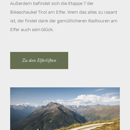
Außerdem befindet sich die Etappe 7 der
aus starten möchte, der kann sogar sein Bike mit in
werden, denn der Stubai Radweg ist von Stackler bis
Bikeschaukel Tirol am Elfer. Wem das alles zu rasant
die Kabine der Gondelbahn nehmen.
Falbeson durchgängig asphaltiert und gut befahrbar.
ist, der findet dank der gemütlicheren Radtouren am
Elfer auch sein Glück.
Zu den Serlesbahnen
Zur Stubai Radtour 19
Zu den Elferliften