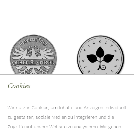
Cookies
Wir nutzen Cookies, um Inhalte und Anzeigen individuell
zu gestalten, soziale Medien zu integrieren und die
Zugriffe auf unsere Website zu analysieren. Wir geben
6167 Neustift im Stubaital