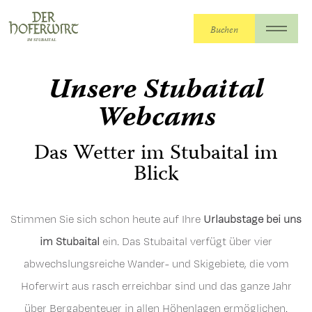
Buchen
Der Hoferwirt
>
Der Hoferwirt
>
Webcams
Unsere Stubaital
Webcams
Das Wetter im Stubaital im
Blick
Stimmen Sie sich schon heute auf Ihre
Urlaubstage bei uns
im Stubaital
ein. Das Stubaital verfügt über vier
abwechslungsreiche Wander- und Skigebiete, die vom
Hoferwirt aus rasch erreichbar sind und das ganze Jahr
über Bergabenteuer in allen Höhenlagen ermöglichen.