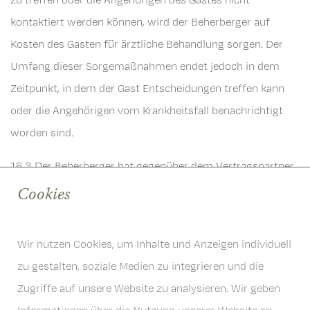
kontaktiert werden können, wird der Beherberger auf
Kosten des Gasten für ärztliche Behandlung sorgen. Der
Umfang dieser Sorgemaßnahmen endet jedoch in dem
Zeitpunkt, in dem der Gast Entscheidungen treffen kann
oder die Angehörigen vom Krankheitsfall benachrichtigt
worden sind.
16.3 Der Beherberger hat gegenüber dem Vertragspartner
und dem Gast oder bei Todesfall gegen deren
Cookies
Rechtsnachfolger insbesondere für folgende Kosten
Ersatzansprüche:
Wir nutzen Cookies, um Inhalte und Anzeigen individuell
a) offene Arztkosten, Kosten für Krankentransport,
zu gestalten, soziale Medien zu integrieren und die
Medikamente und Heilbehelfe
Zugriffe auf unsere Website zu analysieren. Wir geben
b) notwendig gewordene Raumdesinfektion,