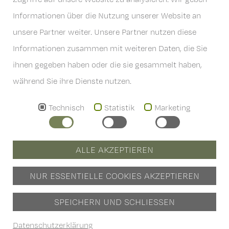
6167 Neustift im Stubaital
Informationen über die Nutzung unserer Website an
Österreich
unsere Partner weiter. Unsere Partner nutzen diese
T
+43 . (0)5226 . 2201
Informationen zusammen mit weiteren Daten, die Sie
info
@
hoferwirt.at
ihnen gegeben haben oder die sie gesammelt haben,
während Sie ihre Dienste nutzen.
Technisch
Statistik
Marketing
AGB's
Impressum
Datenschutz
ALLE AKZEPTIEREN
Barrierefreiheit
NUR ESSENTIELLE COOKIES AKZEPTIEREN
Sitemap
SPEICHERN UND SCHLIESSEN
Lage & Anreise
Datenschutzerklärung