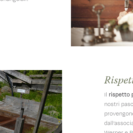
Rispet
Il
rispetto 
nostri pasc
provengono
dall’associ
Werner e P