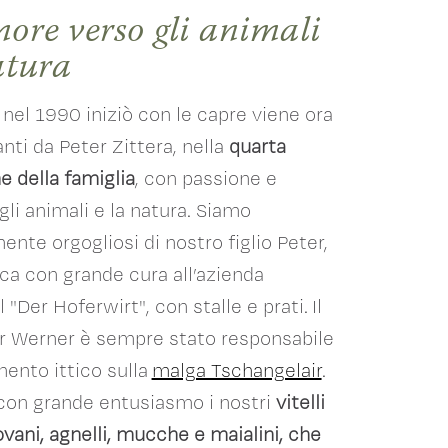
ore verso gli animali
atura
nel 1990 iniziò con le capre viene ora
nti da Peter Zittera, nella
quarta
e della famiglia
, con passione e
li animali e la natura. Siamo
ente orgogliosi di nostro figlio Peter,
ca con grande cura all’azienda
 "Der Hoferwirt", con stalle e prati. Il
r Werner è sempre stato responsabile
mento ittico sulla
malga Tschangelair
.
con grande entusiasmo i nostri
vitelli
ovani, agnelli, mucche e maialini, che