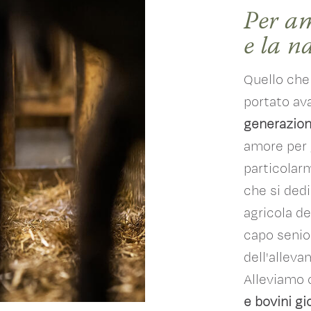
Per am
e la n
Quello che 
portato ava
generazion
amore per g
particolarm
che si dedi
agricola del
capo senio
dell'alleva
Alleviamo 
e bovini gi