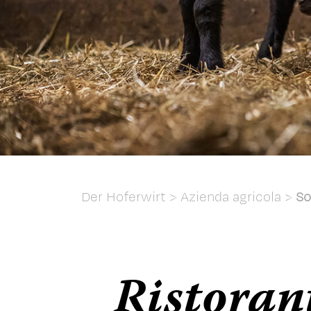
Der Hoferwirt
>
Azienda agricola
>
S
Ristoran