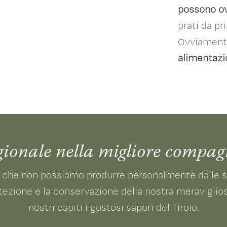
possono ov
prati da pr
Ovviament
alimentazio
gionale nella migliore compag
 che non possiamo produrre personalmente dalle str
rotezione e la conservazione della nostra meraviglios
nostri ospiti i gustosi sapori del Tirolo.