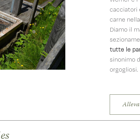
cacciatori
carne nella
Diamo il ma
sezionamen
tutte le par
sinonimo di
orgogliosi.
Alleva
es