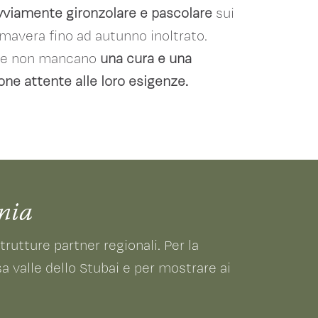
viamente gironzolare e pascolare
sui
imavera fino ad autunno inoltrato.
e non mancano
una cura e una
ne attente alle loro esigenze.
nia
utture partner regionali. Per la
a valle dello Stubai e per mostrare ai