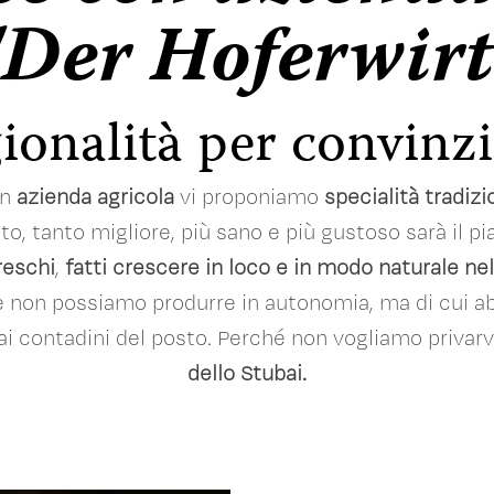
"Der Hoferwirt
ionalità per convinz
on
azienda agricola
vi proponiamo
specialità tradizi
itto, tanto migliore, più sano e più gustoso sarà il p
reschi
,
fatti crescere in loco e in modo naturale nel
he non possiamo produrre in autonomia, ma di cui a
i contadini del posto. Perché non vogliamo privarv
dello Stubai.