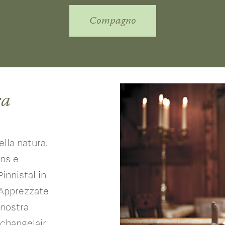
Compagno
ra
lla natura.
ens e
Pinnistal in
 Apprezzate
 nostra
changelair.