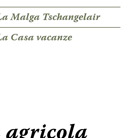
La Malga Tschangelair
La Casa vacanze
 agricola