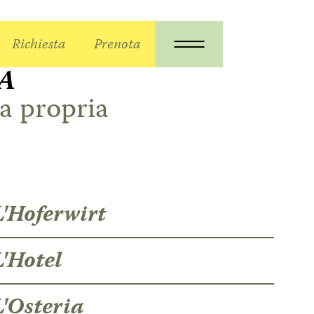
Richiesta
Prenota
A
la propria
L'Hoferwirt
L'Hotel
L'Osteria